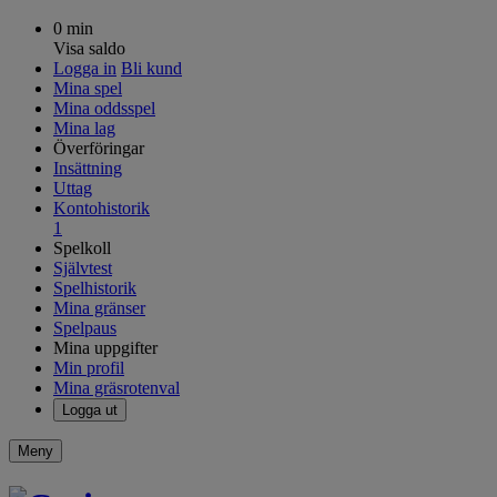
0 min
Visa saldo
Logga in
Bli kund
Mina spel
Mina oddsspel
Mina lag
Överföringar
Insättning
Uttag
Kontohistorik
1
Spelkoll
Självtest
Spelhistorik
Mina gränser
Spelpaus
Mina uppgifter
Min profil
Mina gräsrotenval
Logga ut
Meny