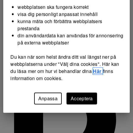
webbplatsen ska fungera korrekt
visa dig personligt anpassat innehåll
kunna mäta och förbättra webbplatsers
prestanda
din användardata kan användas för annonsering
på externa webbplatser
Du kan när som helst ändra ditt val längst ner på
webbplatserna under "Välj dina cookies". Här kan
du läsa mer om hur vi behandlar dina
Här
finns
information om cookies.
Anpassa
Acceptera