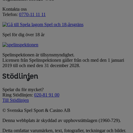
Kontakta oss
Telefon:
0770-11 11 11
Spel för dig över 18 år
Spelinspektionen är tillsynsmyndighet.
Licensen från Spelinspektionen gäller från och med den 1 januari
2019 till och med den 31 december 2028.
Spelar du för mycket?
Ring Stödlinjen:
020-81 91 00
Till Stödlinjen
© Svenska Spel Sport & Casino AB
Denna webbplats är skyddad av upphovsrättslagen (1960-729).
Detta omfattar varumärken, text, fotografier, teckningar och bilder.