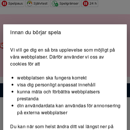
Hoppa till innehåll
Innan du börjar spela
Vi vill ge dig en så bra upplevelse som möjligt på
våra webbplatser. Därför använder vi oss av
cookies för att
King of
webbplatsen ska fungera korrekt
visa dig personligt anpassat innehåll
King of Sweets
kunna mäta och förbättra webbplatsers
prestanda
din användardata kan användas för annonsering
på externa webbplatser
Du kan när som helst ändra ditt val längst ner på