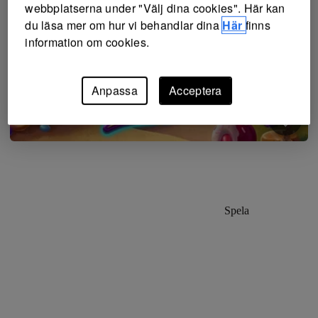
webbplatserna under "Välj dina cookies". Här kan
du läsa mer om hur vi behandlar dina
Här
finns
information om cookies.
Anpassa
Acceptera
Leverantör
PlayNGo
RTP
94.2%
Provspela
Spela
King of Sweets - Är en 5-hjuls slot. med kluster vinster. Ett färgsprakande
godisäventyr med kluster, vilda enhörningar och en sötmätare som triggar
Free Spins med multiplikatorer upp till 10x och maxvinster på 500 000 kr!