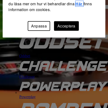
För detta spel gäller
Spelregler för Casino och datorsimulerade
du läsa mer om hur vi behandlar dina
Här
finns
automatspel
samt de spelregler som återfinns på spelets spelsida
information om cookies.
(Spelspecifika Villkor). För det fall texten ovan skiljer sig från de
Spelspecifika Villkoren äger de senare företräde.
Anpassa
Acceptera
Måltipset
Jackpot ca 1,5 milj kr
Oddset
Challenge
Powerplay