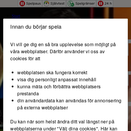
Hoppa till innehåll
Start
Spela
Football Roulette
Innan du börjar spela
Spel
Sport & hästar
Football Roulette — Football Roulette —
Vi vill ge dig en så bra upplevelse som möjligt på
våra webbplatser. Därför använder vi oss av
Stängt
cookies för att
Stryktipset
Jackpot ca 5 milj kr
Leverantör
Playtech
webbplatsen ska fungera korrekt
RTP
97.3%
visa dig personligt anpassat innehåll
Antal spelare:
13
kunna mäta och förbättra webbplatsers
Insats
5 kr - 50 000 kr
Kategori
Live
prestanda
Europatipset
Jackpot ca 2,5 milj kr
Spela
din användardata kan användas för annonsering
Live Football Roulette - Gillar du fotboll? Då är detta spelet för dig.
på externa webbplatser
Här förs livliga diskussioner om fotboll medans man samtidigt kan
spela på sina favoritnummer. Testa även nya betet x100.
Du kan när som helst ändra ditt val längst ner på
Välkommen in och prova!
webbplatserna under "Välj dina cookies". Här kan
Topptipset