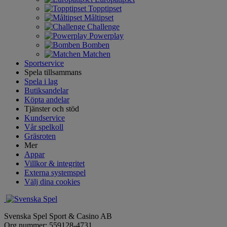
Topptipset
Måltipset
Challenge
Powerplay
Bomben
Matchen
Sportservice
Spela tillsammans
Spela i lag
Butiksandelar
Köpta andelar
Tjänster och stöd
Kundservice
Vår spelkoll
Gräsroten
Mer
Appar
Villkor & integritet
Externa systemspel
Välj dina cookies
Svenska Spel Sport & Casino AB
Org.nummer: 559128-4731