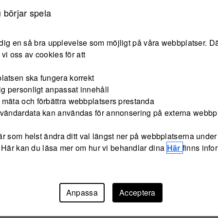
 börjar spela
e dig en så bra upplevelse som möjligt på våra webbplatser. Dä
vi oss av cookies för att
latsen ska fungera korrekt
ig personligt anpassat innehåll
 mäta och förbättra webbplatsers prestanda
nvändardata kan användas för annonsering på externa webbp
r som helst ändra ditt val längst ner på webbplatserna under 
 Här kan du läsa mer om hur vi behandlar dina
Här
finns inf
Anpassa
Acceptera