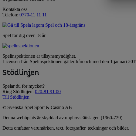
Kontakta oss
Telefon:
0770-11 11 11
Spel för dig över 18 år
Spelinspektionen är tillsynsmyndighet.
Licensen från Spelinspektionen gäller från och med den 1 januari 20
Spelar du för mycket?
Ring Stödlinjen:
020-81 91 00
Till Stödlinjen
© Svenska Spel Sport & Casino AB
Denna webbplats är skyddad av upphovsrättslagen (1960-729).
Detta omfattar varumärken, text, fotografier, teckningar och bilder.