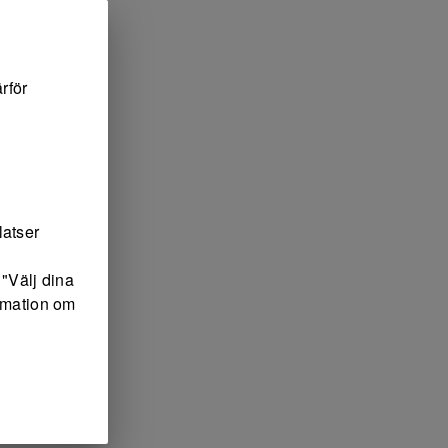
rför
latser
"Välj dina
ormation om