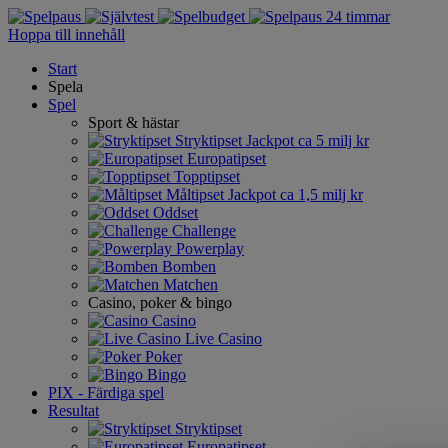
Hoppa till innehåll
Start
Spela
Spel
Sport & hästar
Stryktipset
Jackpot ca 5 milj kr
Europatipset
Topptipset
Måltipset
Jackpot ca 1,5 milj kr
Oddset
Challenge
Powerplay
Bomben
Matchen
Casino, poker & bingo
Casino
Live Casino
Poker
Bingo
PIX - Färdiga spel
Resultat
Stryktipset
Europatipset