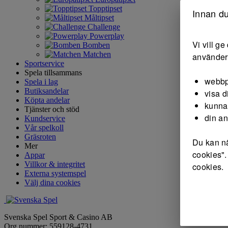
Topptipset
Innan du
Måltipset
Challenge
Powerplay
Vi vill g
Bomben
Matchen
använder 
Sportservice
Spela tillsammans
webbp
Spela i lag
Butiksandelar
visa d
Köpta andelar
kunna
Tjänster och stöd
din a
Kundservice
Vår spelkoll
Gräsroten
Du kan nä
Mer
cookies".
Appar
Villkor & integritet
cookies.
Externa systemspel
Välj dina cookies
Svenska Spel Sport & Casino AB
Org.nummer: 559128-4731