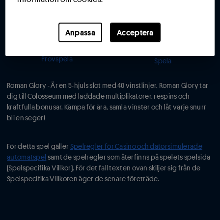
Anpassa
Acceptera
Leverantör
Peter&Sons
RTP
94%
Vinstlinjer
40
Provspela
Spela
Roman Glory - Är en 5-hjuls slot med 40 vinstlinjer. Roman Glory tar
dig till Colosseum med laddade multiplikatorer, respins och
kraftfulla bonusar. Kämpa för ära, samla vinster och låt varje snurr
bli en seger!
För detta spel gäller
Spelregler för Casino och datorsimulerade
automatspel
samt de spelregler som återfinns på spelets spelsida
(Spelspecifika Villkor). För det fall texten ovan skiljer sig från de
Spelspecifika Villkoren äger de senare företräde.