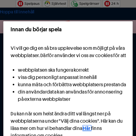
Hoppa till innehåll
Meny
Innan du börjar spela
Roman
Logga in
Roman Glory
Vi vill ge dig en så bra upplevelse som möjligt på våra
webbplatser. Därför använder vi oss av cookies för att
webbplatsen ska fungera korrekt
visa dig personligt anpassat innehåll
kunna mäta och förbättra webbplatsers prestanda
din användardata kan användas för annonsering
på externa webbplatser
Du kan när som helst ändra ditt val längst ner på
webbplatserna under "Välj dina cookies". Här kan du
läsa mer om hur vi behandlar dina
Här
finns
information om cookies.