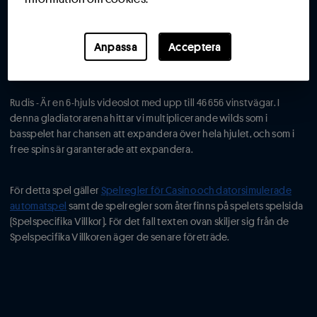
Leverantör
Yggdrasil
RTP
94%
Vinstlinjer
46656
Anpassa
Acceptera
Provspela
Spela
Rudis - Är en 6-hjuls videoslot med upp till 46 656 vinstvägar. I
denna gladiatorarena hittar vi multiplicerande wilds som i
basspelet har chansen att expandera över hela hjulet, och som i
free spins är garanterade att expandera.
För detta spel gäller
Spelregler för Casino och datorsimulerade
automatspel
samt de spelregler som återfinns på spelets spelsida
(Spelspecifika Villkor). För det fall texten ovan skiljer sig från de
Spelspecifika Villkoren äger de senare företräde.