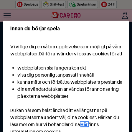
Hoppa till innehåll
R
Rudis
Innan du börjar spela
Vi vill ge dig en så bra upplevelse som möjligt på våra
webbplatser. Därför använder vi oss av cookies för att
webbplatsen ska fungera korrekt
visa dig personligt anpassat innehåll
kunna mäta och förbättra webbplatsers prestanda
din användardata kan användas för annonsering
på externa webbplatser
Du kan när som helst ändra ditt val längst ner på
webbplatserna under "Välj dina cookies". Här kan du
läsa mer om hur vi behandlar dina
Här
finns
information om cookies.