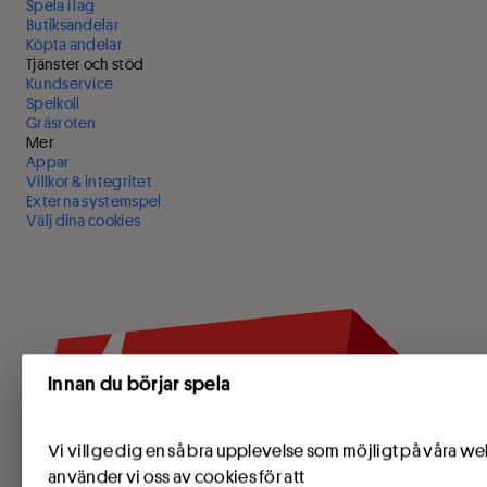
Spela i lag
Butiksandelar
Köpta andelar
Tjänster och stöd
Kundservice
Spelkoll
Gräsroten
Mer
Appar
Villkor & integritet
Externa systemspel
Välj dina cookies
Innan du börjar spela
Vi vill ge dig en så bra upplevelse som möjligt på våra we
använder vi oss av cookies för att