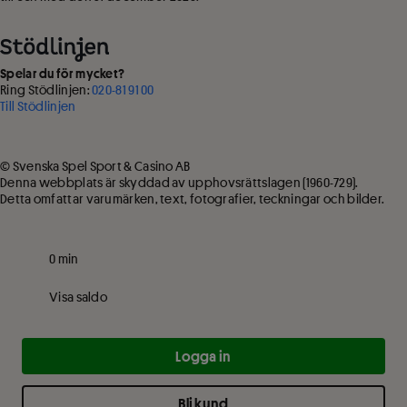
Spelar du för mycket?
Ring Stödlinjen:
020-81 91 00
Till Stödlinjen
© Svenska Spel Sport & Casino AB
Denna webbplats är skyddad av upphovsrättslagen (1960-729).
Detta omfattar varumärken, text, fotografier, teckningar och bilder.
0 min
Visa saldo
Logga in
Bli kund