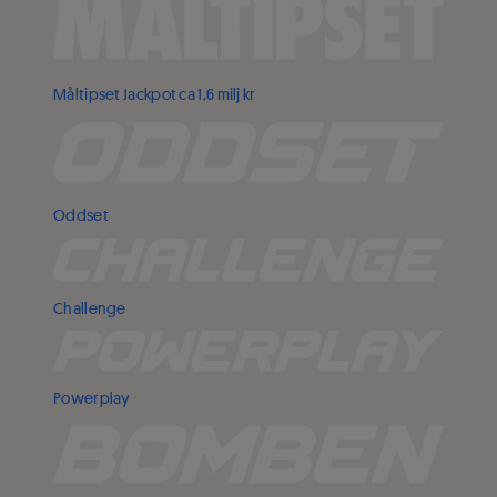
Måltipset
Jackpot ca 1,6 milj kr
Oddset
Challenge
Powerplay