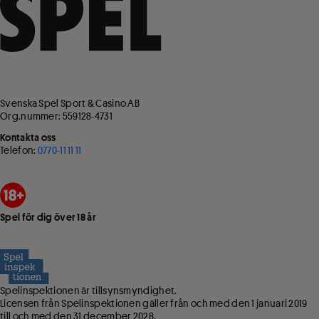
Svenska Spel Sport & Casino AB
Org.nummer: 559128-4731
Kontakta oss
Telefon:
0770-11 11 11
Spel för dig över 18 år
Spelinspektionen är tillsynsmyndighet.
Licensen från Spelinspektionen gäller från och med den 1 januari 2019
till och med den 31 december 2028.