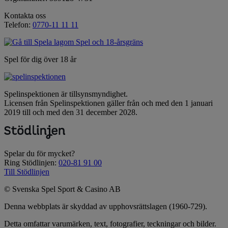
Kontakta oss
Telefon:
0770-11 11 11
Spel för dig över 18 år
Spelinspektionen är tillsynsmyndighet.
Licensen från Spelinspektionen gäller från och med den 1 januari
2019 till och med den 31 december 2028.
Spelar du för mycket?
Ring Stödlinjen:
020-81 91 00
Till Stödlinjen
© Svenska Spel Sport & Casino AB
Denna webbplats är skyddad av upphovsrättslagen (1960-729).
Detta omfattar varumärken, text, fotografier, teckningar och bilder.