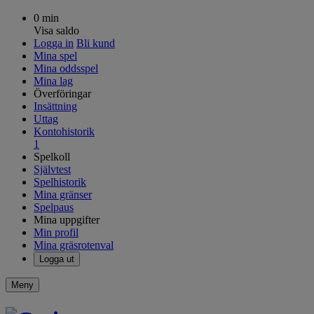
0 min
Visa saldo
Logga in
Bli kund
Mina spel
Mina oddsspel
Mina lag
Överföringar
Insättning
Uttag
Kontohistorik
1
Spelkoll
Självtest
Spelhistorik
Mina gränser
Spelpaus
Mina uppgifter
Min profil
Mina gräsrotenval
Logga ut
Meny