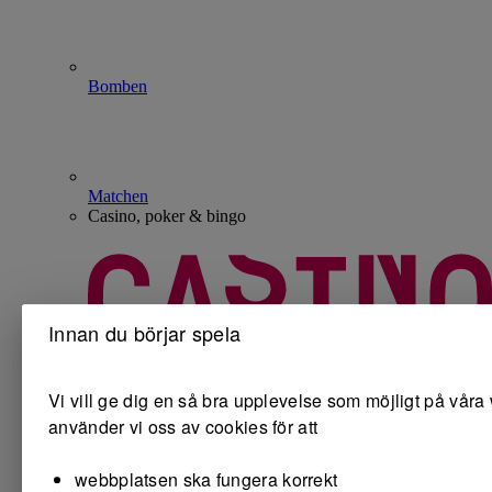
Bomben
Matchen
Casino, poker & bingo
Innan du börjar spela
Casino
Vi vill ge dig en så bra upplevelse som möjligt på våra
använder vi oss av cookies för att
webbplatsen ska fungera korrekt