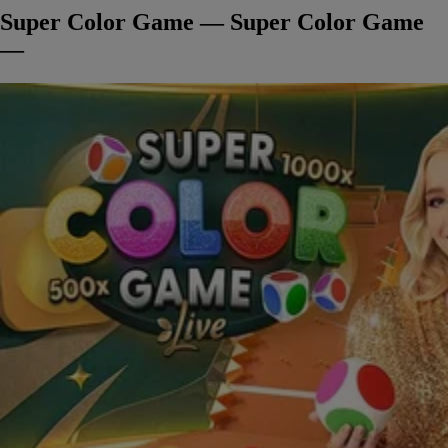
Super Color Game — Super Color Game
—