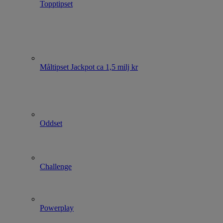
Topptipset
Måltipset
Jackpot ca 1,5 milj kr
Oddset
Challenge
Powerplay