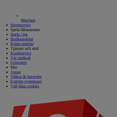
Matchen
Sportservice
Spela tillsammans
Spela i lag
Butiksandelar
Köpta andelar
Tjänster och stöd
Kundservice
Vår spelkoll
Gräsroten
Mer
Appar
Villkor & integritet
Externa systemspel
Välj dina cookies