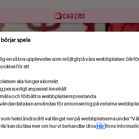
Hoppa till innehåll
Super Sic Bo
 börjar spela
e dig en så bra upplevelse som möjligt på våra webbplatser. Därf
cookies för att
atsen ska fungera korrekt
ig personligt anpassat innehåll
mäta och förbättra webbplatsers prestanda
vändardata kan användas för annonsering på externa webbpla
ör att göra det än mer spännande slumpas ett antal kombinationer till me
 som helst ändra ditt val längst ner på webbplatserna under "Väl
tspel
samt de spelregler som återfinns på spelets spelsida (Spelspecifika V
 Här kan du läsa mer om hur vi behandlar dina
Här
finns informat