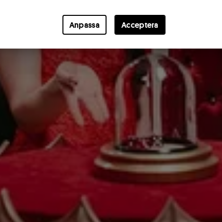
Anpassa
Acceptera