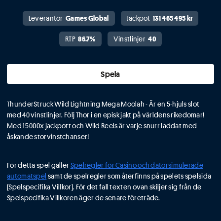
Leverantör
Games Global
Jackpot
131 465 495 kr
RTP
86.7%
Vinstlinjer
40
Spela
ThunderStruck Wild Lightning Mega Moolah - Är en 5-hjuls slot
med 40 vinstlinjer. Följ Thor i en episk jakt på världens rikedomar!
Med 15 000x jackpott och Wild Reels är varje snurr laddat med
åskande storvinstchanser!
För detta spel gäller
Spelregler för Casino och datorsimulerade
automatspel
samt de spelregler som återfinns på spelets spelsida
(Spelspecifika Villkor). För det fall texten ovan skiljer sig från de
Spelspecifika Villkoren äger de senare företräde.