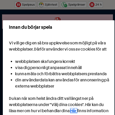
Hoppa till innehåll
Meny
Innan du börjar spela
Logga in
Wild Flower
Vi vill ge dig en så bra upplevelse som möjligt på våra
Wild Flower — Wild Flower —
webbplatser. Därför använder vi oss av cookies för att
webbplatsen ska fungera korrekt
visa dig personligt anpassat innehåll
kunna mäta och förbättra webbplatsers prestanda
din användardata kan användas för annonsering på
externa webbplatser
Du kan när som helst ändra ditt val längst ner på
webbplatserna under "Välj dina cookies". Här kan du
läsa mer om hur vi behandlar dina
Här
finns information