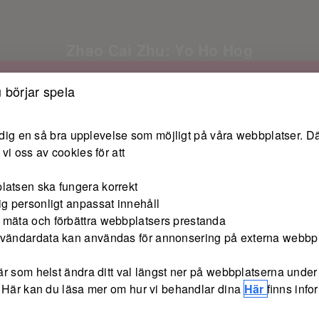
Zhao Cai Zhu: Yo Ho Hog
ai Zhu: Yo Ho Hog — Zhao Cai Zhu: Yo H
 börjar spela
e dig en så bra upplevelse som möjligt på våra webbplatser. Dä
vi oss av cookies för att
latsen ska fungera korrekt
ig personligt anpassat innehåll
 mäta och förbättra webbplatsers prestanda
nvändardata kan användas för annonsering på externa webbp
r som helst ändra ditt val längst ner på webbplatserna under 
 Här kan du läsa mer om hur vi behandlar dina
Här
finns inf