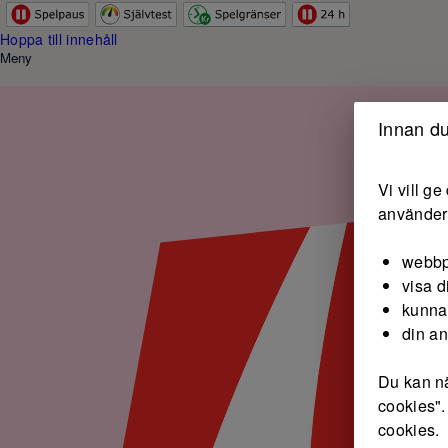
Hoppa till innehåll
Meny
Zhao C
Innan du
Vi vill g
använder 
webbp
visa d
kunna
din a
Du kan nä
cookies".
cookies.