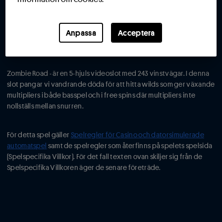
Leverantör
Peter&Sons
RTP
94%
Vinstlinjer
243
Anpassa
Acceptera
Provspela
Spela
Zombie Road - är en 5-hjuls videoslot med 243 vinstvägar. I denna
slot pangar vi vandrande döda för att hitta wilds som ger växande
multipliers i både basspel och i free spins där multipliers inte
nollställs mellan snurren.
För detta spel gäller
Spelregler för Casino och datorsimulerade
automatspel
samt de spelregler som återfinns på spelets spelsida
(Spelspecifika Villkor). För det fall texten ovan skiljer sig från de
Spelspecifika Villkoren äger de senare företräde.