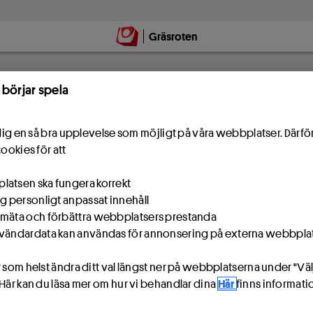
Hoppa till innehåll
Gräsroten
 börjar spela
e dig en så bra upplevelse som möjligt på våra webbplatser. Därf
cookies för att
atsen ska fungera korrekt
ig personligt anpassat innehåll
mäta och förbättra webbplatsers prestanda
vändardata kan användas för annonsering på externa webbpla
 som helst ändra ditt val längst ner på webbplatserna under "Väl
 Här kan du läsa mer om hur vi behandlar dina
Här
finns informat