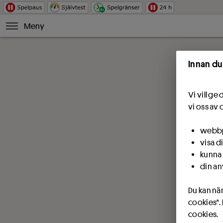
Meny
Innan du
Vi vill g
vi oss av 
webbpl
visa d
kunna 
din an
Du kan när
cookies".
cookies.