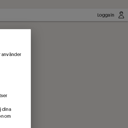
Logga in
ör använder
tser
j dina
ion om