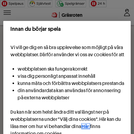
Hoppa till innehåll
Gräsroten
Innan du börjar spela
Vi vill ge dig en så bra upplevelse som möjligt på våra
webbplatser. Därför använder vi oss av cookies för att
webbplatsen ska fungera korrekt
visa dig personligt anpassat innehåll
kunna mäta och förbättra webbplatsers prestanda
din användardata kan användas för annonsering
på externa webbplatser
Du kan när som helst ändra ditt val längst ner på
webbplatserna under "Välj dina cookies". Här kan du
läsa mer om hur vi behandlar dina
Här
finns
information om cookies.