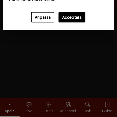
kontrollen – oavsett om du vill betta inför avspark eller agera live.
Lycka till med dina spel på fotbolls-VM 2026 hos Svenska Spel
Sport & Casino!
Anpassa
Acceptera
Spela
Live
Snart
Mina spel
Sök
Guide