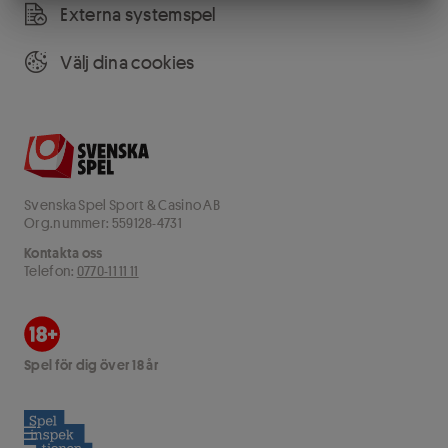
Externa systemspel
Välj dina cookies
Svenska Spel Sport & Casino AB
Org.nummer: 559128-4731
Kontakta oss
Telefon:
0770-11 11 11
Spel för dig över 18 år