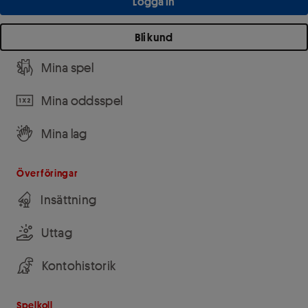
Logga in
Bli kund
Mina spel
Mina oddsspel
Mina lag
Överföringar
Insättning
Uttag
Kontohistorik
Spelkoll