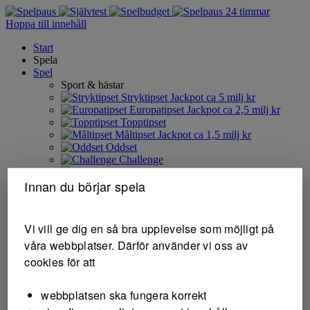
Hoppa till innehåll
Start
Spela
Spel
Sport & hästar
Stryktipset
Jackpot ca 5 milj kr
Europatipset
Jackpot ca 2,5 milj kr
Topptipset
Måltipset
Jackpot ca 1,5 milj kr
Oddset
Challenge
Powerplay
Innan du börjar spela
Bomben
Matchen
Casino, poker & bingo
Casino
Vi vill ge dig en så bra upplevelse som möjligt på
Live Casino
våra webbplatser. Därför använder vi oss av
Poker
Bingo
cookies för att
PIX - Färdiga spel
Resultat
webbplatsen ska fungera korrekt
Stryktipset
Europatipset