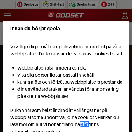
Hoppa till innehåll
Innan du börjar spela
Bli kund och få 100 kr att spela för.
Läs
Bli kund
mer
Vi vill ge dig en så bra upplevelse som möjligt på våra
webbplatser. Därför använder vi oss av cookies för att
webbplatsen ska fungera korrekt
visa dig personligt anpassat innehåll
kunna mäta och förbättra webbplatsers prestanda
Odds och betting på fotbolls-VM
din användardata kan användas för annonsering
2026
på externa webbplatser
Fotbolls-VM 2026 blir större, tätare och mer intensivt än tidigare
Du kan när som helst ändra ditt val längst ner på
världsmästerskap. Fler lag, fler matcher och ett massivt utbud av
webbplatserna under "Välj dina cookies". Här kan du
spelmarknader gör att du kan skräddarsy din strategi. Fokus
läsa mer om hur vi behandlar dina
Här
finns
ligger på att förstå sannolikheter, hitta värde och behålla
information om cookies.