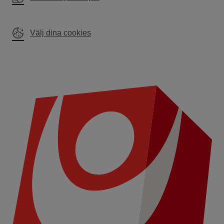
Välj dina cookies