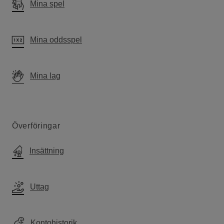
Mina spel
Mina oddsspel
Mina lag
Överföringar
Insättning
Uttag
Kontohistorik