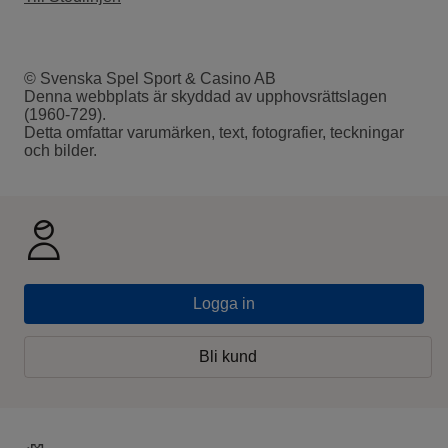
© Svenska Spel Sport & Casino AB
Denna webbplats är skyddad av upphovsrättslagen
(1960-729).
Detta omfattar varumärken, text, fotografier, teckningar
och bilder.
Logga in
Bli kund