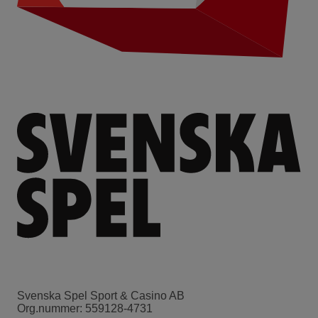
Svenska Spel Sport & Casino AB
Org.nummer: 559128-4731