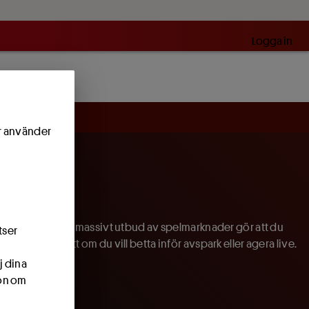
Logga in
ör använder
ler matcher och ett massivt utbud av spelmarknader gör att du
tser
rollen – oavsett om du vill betta inför avspark eller agera live.
j dina
ion om