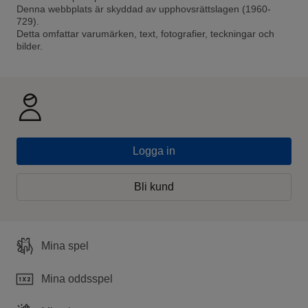
Denna webbplats är skyddad av upphovsrättslagen (1960-
729).
Detta omfattar varumärken, text, fotografier, teckningar och
bilder.
Logga in
Bli kund
Mina spel
Mina oddsspel