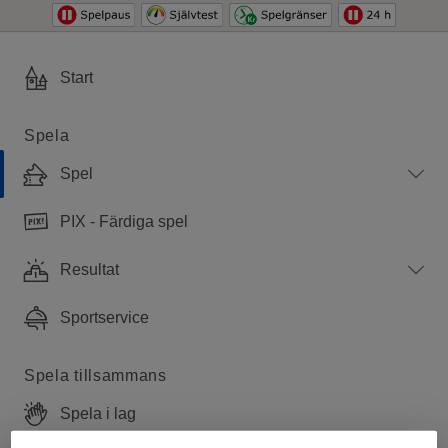
Hoppa till innehåll
Start
Spela
Spel
PIX - Färdiga spel
Resultat
Sportservice
Spela tillsammans
Spela i lag