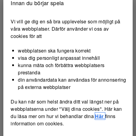
Innan du börjar spela
Butiksandelar
Köpta andelar
Vi vill ge dig en så bra upplevelse som möjligt på
våra webbplatser. Därför använder vi oss av
cookies för att
Tjänster och stöd
Kundservice
webbplatsen ska fungera korrekt
visa dig personligt anpassat innehåll
Vår spelkoll
kunna mäta och förbättra webbplatsers
prestanda
Gräsroten
din användardata kan användas för annonsering
på externa webbplatser
Mer
Du kan när som helst ändra ditt val längst ner på
Appar
webbplatserna under "Välj dina cookies". Här kan
du läsa mer om hur vi behandlar dina
Här
finns
Villkor & integritet
information om cookies.
Externa systemspel