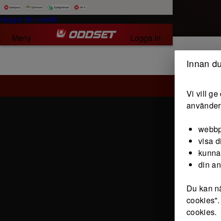
Hoppa till innehåll
Meny
Logga in
Innan du
Vi vill g
använder 
webbp
visa d
kunna
din a
Du kan nä
cookies".
cookies.