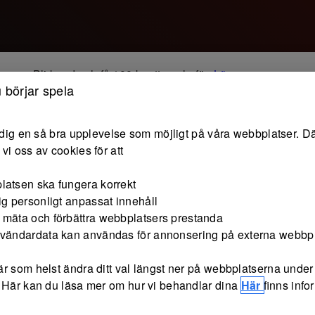
Bli kund och få 100 kr att spela för.
Läs
Bli kund
mer
 börjar spela
Spela
Mina spel
Spelguide
e dig en så bra upplevelse som möjligt på våra webbplatser. Dä
vi oss av cookies för att
latsen ska fungera korrekt
ig personligt anpassat innehåll
 mäta och förbättra webbplatsers prestanda
nvändardata kan användas för annonsering på externa webbp
r som helst ändra ditt val längst ner på webbplatserna under 
 Här kan du läsa mer om hur vi behandlar dina
Här
finns inf