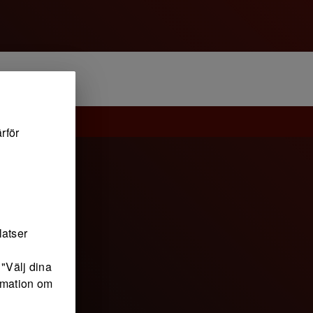
rför
latser
"Välj dina
ormation om