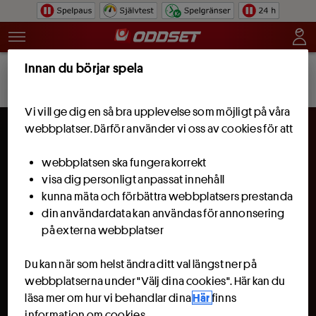
Hoppa till innehåll
Innan du börjar spela
Bli kund och få 100 kr att spela för.
Läs
Bli kund
mer
Vi vill ge dig en så bra upplevelse som möjligt på våra
webbplatser. Därför använder vi oss av cookies för att
webbplatsen ska fungera korrekt
visa dig personligt anpassat innehåll
kunna mäta och förbättra webbplatsers prestanda
din användardata kan användas för annonsering
på externa webbplatser
Du kan när som helst ändra ditt val längst ner på
webbplatserna under "Välj dina cookies". Här kan du
läsa mer om hur vi behandlar dina
Här
finns
information om cookies.