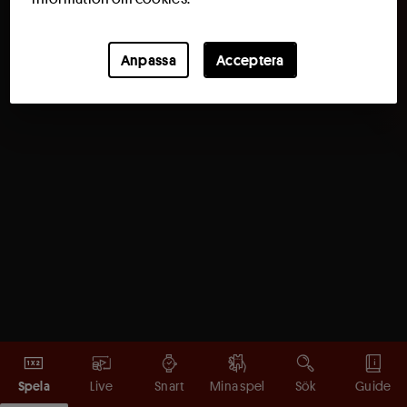
Anpassa
Acceptera
Spela
Live
Snart
Mina spel
Sök
Guide