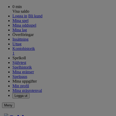
0 min
Visa saldo
Logga in
Bli kund
Mina spel
Mina oddsspel
Mina lag
Överföringar
Insättning
Uttag
Kontohistorik
1
Spelkoll
Självtest
Spelhistorik
Mina gränser
Spelpaus
Mina uppgifter
Min profil
Mina gräsrotenval
Logga ut
Meny