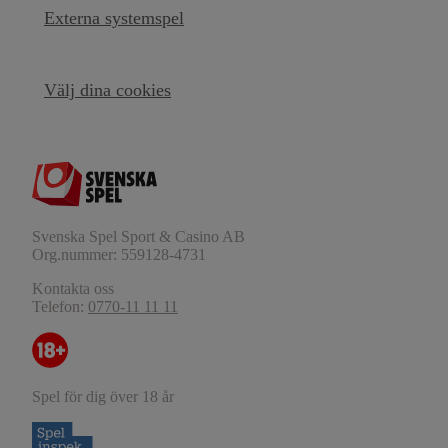
Externa systemspel
Välj dina cookies
Svenska Spel Sport & Casino AB
Org.nummer: 559128-4731
Kontakta oss
Telefon:
0770-11 11 11
Spel för dig över 18 år