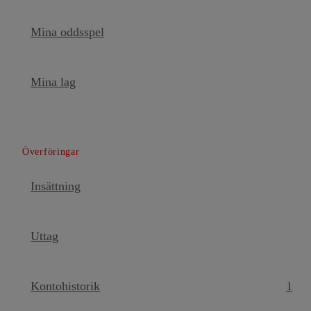
Mina oddsspel
Mina lag
Överföringar
Insättning
Uttag
Kontohistorik
1