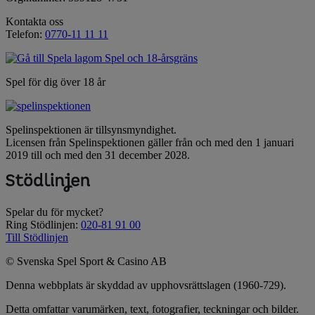
Kontakta oss
Telefon:
0770-11 11 11
Spel för dig över 18 år
Spelinspektionen är tillsynsmyndighet.
Licensen från Spelinspektionen gäller från och med den 1 januari
2019 till och med den 31 december 2028.
Spelar du för mycket?
Ring Stödlinjen:
020-81 91 00
Till Stödlinjen
© Svenska Spel Sport & Casino AB
Denna webbplats är skyddad av upphovsrättslagen (1960-729).
Detta omfattar varumärken, text, fotografier, teckningar och bilder.