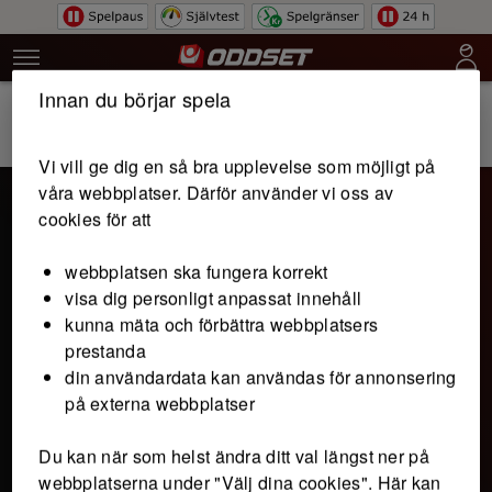
Hoppa till innehåll
Innan du börjar spela
Bli kund och få 100 kr att spela för.
Bli kund
Läs mer
Vi vill ge dig en så bra upplevelse som möjligt på
våra webbplatser. Därför använder vi oss av
cookies för att
webbplatsen ska fungera korrekt
visa dig personligt anpassat innehåll
kunna mäta och förbättra webbplatsers
prestanda
din användardata kan användas för annonsering
på externa webbplatser
Du kan när som helst ändra ditt val längst ner på
webbplatserna under "Välj dina cookies". Här kan