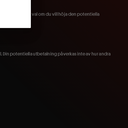
. Kombinera flera val om du vill höja den potentiella
l. Din potentiella utbetalning påverkas inte av hur andra