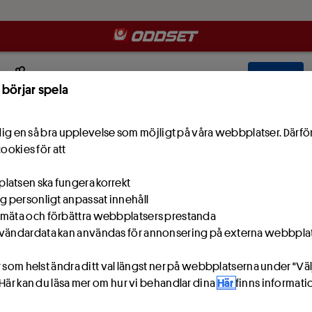
Hoppa till innehåll
Bli kund
Bli kund och få 100 kr att spela för.
Läs mer
 börjar spela
Spela
Mina spel
Spelguide
e dig en så bra upplevelse som möjligt på våra webbplatser. Därf
cookies för att
 på trav
atsen ska fungera korrekt
ig personligt anpassat innehåll
är hästarna tävlar i gångarten trav, antingen bakom en sulky elle
mäta och förbättra webbplatsers prestanda
vändardata kan användas för annonsering på externa webbpla
ort & Casino – en trygg och smidig plats för dig som vill spela 
 som helst ändra ditt val längst ner på webbplatserna under "Väl
plägg som låter dig fokusera på loppet, hästarna och din strateg
 Här kan du läsa mer om hur vi behandlar dina
Här
finns informat
ddsen rör sig fram till start. Hos oss hittar du ett brett utbud a