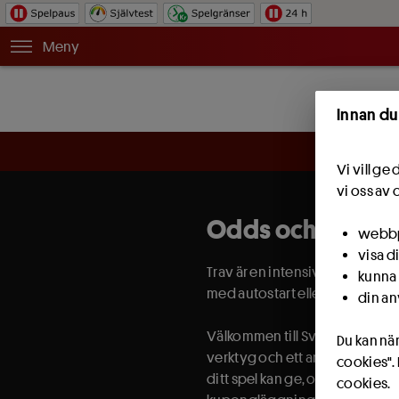
Meny
Innan du
Vi vill g
vi oss av 
Odds och betting
webbpl
visa d
Trav är en intensiv hästsport d
kunna 
med autostart eller voltstart.
din an
Välkommen till Svenska Spel Sp
Du kan när
verktyg och ett ansvarsfullt up
cookies".
ditt spel kan ge, oavsett hur o
cookies.