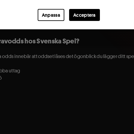
en och vid datorn.
ten först i mål) eller plats (hästen bland de främsta enligt villkor)
Anpassa
Acceptera
 om ökad risk när du spelar på trav med fasta odds.
 travodds hos Svenska Spel?
a odds innebär att oddset låses det ögonblick du lägger ditt spe
bba uttag
ö