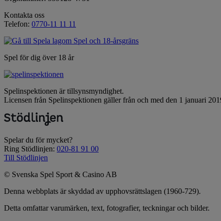
Kontakta oss
Telefon:
0770-11 11 11
Spel för dig över 18 år
Spelinspektionen är tillsynsmyndighet.
Licensen från Spelinspektionen gäller från och med den 1 januari 20
Spelar du för mycket?
Ring Stödlinjen:
020-81 91 00
Till Stödlinjen
© Svenska Spel Sport & Casino AB
Denna webbplats är skyddad av upphovsrättslagen (1960-729).
Detta omfattar varumärken, text, fotografier, teckningar och bilder.