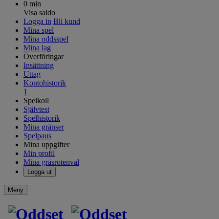
0 min
Visa saldo
Logga in
Bli kund
Mina spel
Mina oddsspel
Mina lag
Överföringar
Insättning
Uttag
Kontohistorik
1
Spelkoll
Självtest
Spelhistorik
Mina gränser
Spelpaus
Mina uppgifter
Min profil
Mina gräsrotenval
Logga ut
Meny