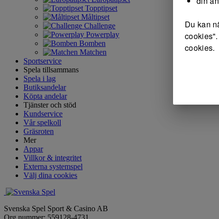
din a
Topptipset
Måltipset
Du kan nä
Challenge
Powerplay
cookies".
Bomben
cookies.
Matchen
Sportservice
Spela tillsammans
Spela i lag
Butiksandelar
Köpta andelar
Tjänster och stöd
Kundservice
Vår spelkoll
Gräsroten
Mer
Appar
Villkor & integritet
Externa systemspel
Välj dina cookies
Svenska Spel Sport & Casino AB
Org.nummer: 559128-4731