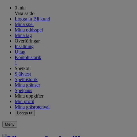
0 min
Visa saldo
Logga in
Bli kund
Mina spel
Mina oddsspel
Mina lag
Överföringar
Insättning
Uttag
Kontohistorik
1
Spelkoll
Självtest
Spelhistorik
Mina gränser
Spelpaus
Mina uppgifter
Min profil
Mina gräsrotenval
Logga ut
Meny