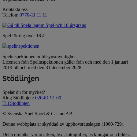
Kontakta oss
Telefon:
0770-11 11 11
Spel för dig över 18 år
Spelinspektionen är tillsynsmyndighet.
Licensen från Spelinspektionen gäller från och med den 1 januari
2019 till och med den 31 december 2028.
Spelar du för mycket?
Ring Stödlinjen:
020-81 91 00
Till Stödlinjen
© Svenska Spel Sport & Casino AB
Denna webbplats är skyddad av upphovsrättslagen (1960-729).
Detta omfattar varumärken, text, fotografier, teckningar och bilder.