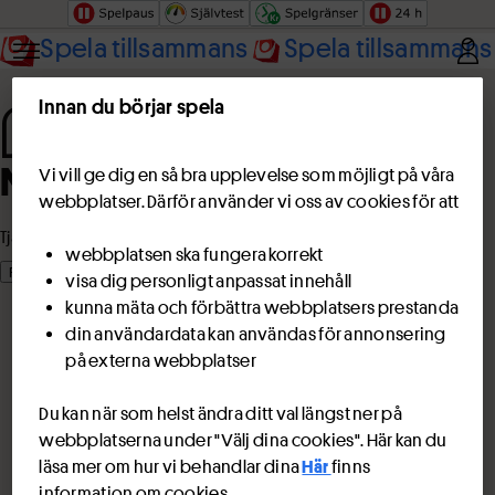
Hoppa till innehåll
Spela tillsammans
Spela tillsammans
Innan du börjar spela
Något gick fel
Vi vill ge dig en så bra upplevelse som möjligt på våra
webbplatser. Därför använder vi oss av cookies för att
Tjänsten svarar inte på grund av ett systemfel.
webbplatsen ska fungera korrekt
Försök igen
visa dig personligt anpassat innehåll
kunna mäta och förbättra webbplatsers prestanda
din användardata kan användas för annonsering
på externa webbplatser
Du kan när som helst ändra ditt val längst ner på
webbplatserna under "Välj dina cookies". Här kan du
läsa mer om hur vi behandlar dina
Här
finns
information om cookies.