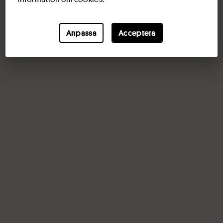
Något gick fel, försök igen senare
Anpassa
Acceptera
Okej