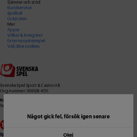
Tjänster och stöd
Kundservice
Spelkoll
Gräsroten
Mer
Appar
Villkor & integritet
Externa systemspel
Välj dina cookies
Svenska Spel Sport & Casino AB
Org.nummer: 559128-4731
Kontakta oss
Telefon:
0770-11 11 11
Något gick fel, försök igen senare
Spel för dig över 18 år
Okej