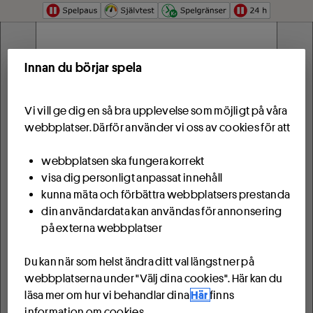
Hoppa till innehåll
Start
Innan du börjar spela
Något gick fel
Spela
Vi vill ge dig en så bra upplevelse som möjligt på våra
Spel
Tjänsten svarar inte på grund av ett systemfel.
webbplatser. Därför använder vi oss av cookies för att
Försök igen
PIX - Färdiga spel
webbplatsen ska fungera korrekt
visa dig personligt anpassat innehåll
Resultat
kunna mäta och förbättra webbplatsers prestanda
din användardata kan användas för annonsering
Sportservice
på externa webbplatser
Du kan när som helst ändra ditt val längst ner på
Spela tillsammans
webbplatserna under "Välj dina cookies". Här kan du
Spela i lag
läsa mer om hur vi behandlar dina
Här
finns
information om cookies.