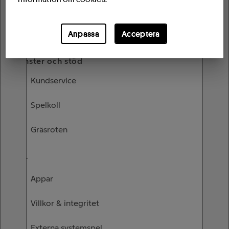
Butiksandelar
Köpta andelar
Anpassa
Acceptera
Tjänster och stöd
Kundservice
Spelkoll
Gräsroten
Mer
Appar
Villkor & integritet
Externa systemspel