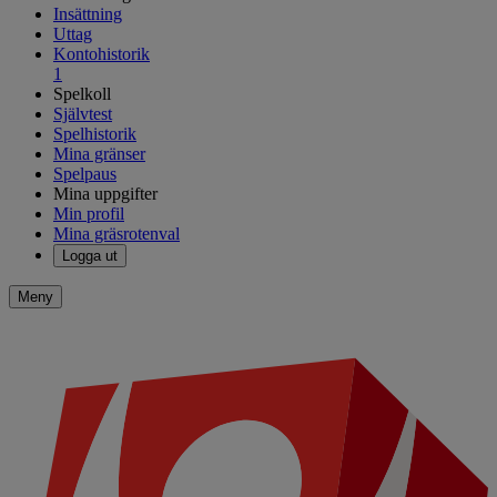
Insättning
Uttag
Kontohistorik
1
Spelkoll
Självtest
Spelhistorik
Mina gränser
Spelpaus
Mina uppgifter
Min profil
Mina gräsrotenval
Logga ut
Meny