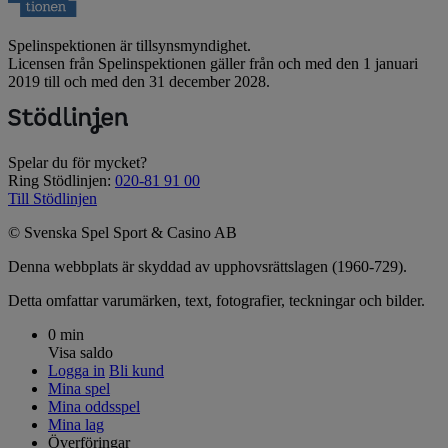
Spelinspektionen är tillsynsmyndighet.
Licensen från Spelinspektionen gäller från och med den 1 januari
2019 till och med den 31 december 2028.
Spelar du för mycket?
Ring Stödlinjen:
020-81 91 00
Till Stödlinjen
© Svenska Spel Sport & Casino AB
Denna webbplats är skyddad av upphovsrättslagen (1960-729).
Detta omfattar varumärken, text, fotografier, teckningar och bilder.
0 min
Visa saldo
Logga in
Bli kund
Mina spel
Mina oddsspel
Mina lag
Överföringar