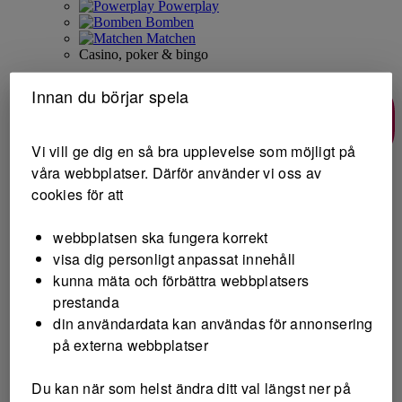
Powerplay
Bomben
Matchen
Casino, poker & bingo
Innan du börjar spela
Vi vill ge dig en så bra upplevelse som möjligt på
våra webbplatser. Därför använder vi oss av
Casino
cookies för att
Live Casino
Poker
webbplatsen ska fungera korrekt
Bingo
PIX - Färdiga spel
visa dig personligt anpassat innehåll
Resultat
kunna mäta och förbättra webbplatsers
Stryktipset
prestanda
Europatipset
Topptipset
din användardata kan användas för annonsering
på externa webbplatser
Du kan när som helst ändra ditt val längst ner på