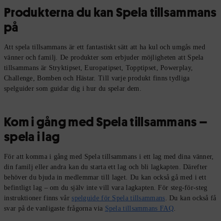
Produkterna du kan Spela tillsammans
på
Att spela tillsammans är ett fantastiskt sätt att ha kul och umgås med
vänner och familj. De produkter som erbjuder möjligheten att Spela
tillsammans är Stryktipset, Europatipset, Topptipset, Powerplay,
Challenge, Bomben och Hästar. Till varje produkt finns tydliga
spelguider som guidar dig i hur du spelar dem.
Kom i gång med Spela tillsammans –
spela i lag
För att komma i gång med Spela tillsammans i ett lag med dina vänner,
din familj eller andra kan du starta ett lag och bli lagkapten. Därefter
behöver du bjuda in medlemmar till laget. Du kan också gå med i ett
befintligt lag – om du själv inte vill vara lagkapten. För steg-för-steg
instruktioner finns vår
spelguide för Spela tillsammans
. Du kan också få
svar på de vanligaste frågorna via
Spela tillsammans FAQ
.