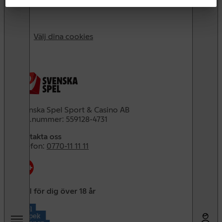
Externa systemspel
Välj dina cookies
Svenska Spel Sport & Casino AB
Org.nummer: 559128-4731
Kontakta oss
Telefon:
0770-11 11 11
Spel för dig över 18 år