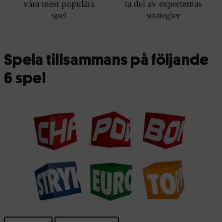
våra mest populära
ta del av experternas
spel
strategier
Spela tillsammans på följande
6 spel