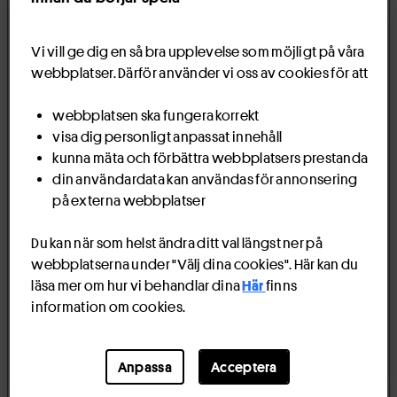
Kundservice
Vi vill ge dig en så bra upplevelse som möjligt på våra
webbplatser. Därför använder vi oss av cookies för att
Spelkoll
webbplatsen ska fungera korrekt
visa dig personligt anpassat innehåll
Gräsroten
kunna mäta och förbättra webbplatsers prestanda
din användardata kan användas för annonsering
på externa webbplatser
Mer
Du kan när som helst ändra ditt val längst ner på
webbplatserna under "Välj dina cookies". Här kan du
Appar
läsa mer om hur vi behandlar dina
Här
finns
information om cookies.
Villkor & integritet
Anpassa
Acceptera