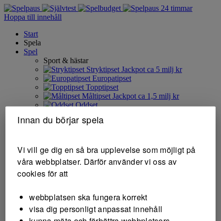
Hoppa till innehåll
Start
Spela
Spel
Sport & hästar
Stryktipset
Jackpot ca 5 milj kr
Europatipset
Topptipset
Måltipset
Jackpot ca 1,5 milj kr
Oddset
Challenge
Innan du börjar spela
Powerplay
Bomben
Matchen
Vi vill ge dig en så bra upplevelse som möjligt på
Casino, poker & bingo
Casino
våra webbplatser. Därför använder vi oss av
Live Casino
cookies för att
Poker
Bingo
PIX - Färdiga spel
webbplatsen ska fungera korrekt
Resultat
visa dig personligt anpassat innehåll
Stryktipset
kunna mäta och förbättra webbplatsers
Europatipset