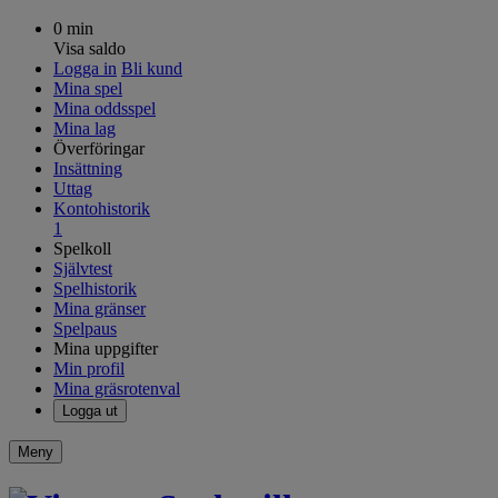
0 min
Visa saldo
Logga in
Bli kund
Mina spel
Mina oddsspel
Mina lag
Överföringar
Insättning
Uttag
Kontohistorik
1
Spelkoll
Självtest
Spelhistorik
Mina gränser
Spelpaus
Mina uppgifter
Min profil
Mina gräsrotenval
Logga ut
Meny