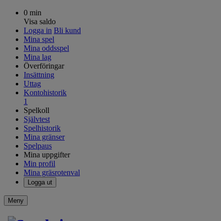
0 min
Visa saldo
Logga in
Bli kund
Mina spel
Mina oddsspel
Mina lag
Överföringar
Insättning
Uttag
Kontohistorik
1
Spelkoll
Självtest
Spelhistorik
Mina gränser
Spelpaus
Mina uppgifter
Min profil
Mina gräsrotenval
Logga ut
Meny