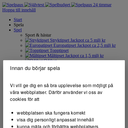
Hoppa till innehåll
Start
Spela
Spel
Sport & hästar
Stryktipset
Jackpot ca 5 milj kr
Europatipset
Jackpot ca 2,5 milj kr
Topptipset
Måltipset
Jackpot ca 1,5 milj kr
Oddset
Challenge
Innan du börjar spela
Powerplay
Bomben
Matchen
Vi vill ge dig en så bra upplevelse som möjligt på
Casino, poker & bingo
våra webbplatser. Därför använder vi oss av
Casino
Live Casino
cookies för att
Poker
Bingo
webbplatsen ska fungera korrekt
PIX - Färdiga spel
Resultat
visa dig personligt anpassat innehåll
Stryktipset
kunna mäta och förbättra webbplatsers
Europatipset