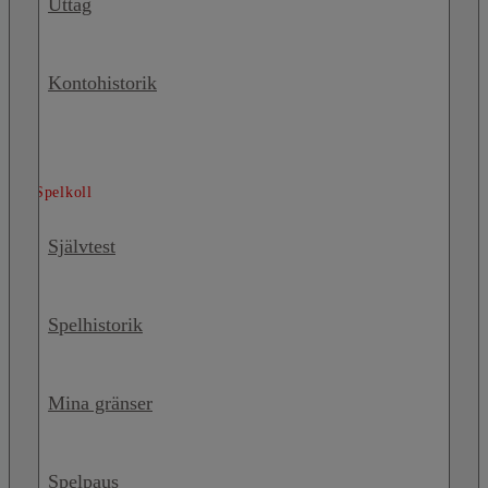
Uttag
Kontohistorik
Spelkoll
Självtest
Spelhistorik
Mina gränser
Spelpaus