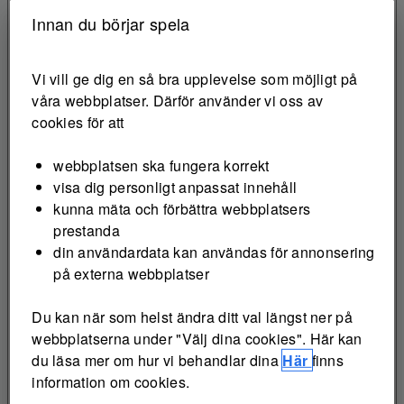
Sportservice
Innan du börjar spela
Vi vill ge dig en så bra upplevelse som möjligt på
våra webbplatser. Därför använder vi oss av
Spela tillsammans
cookies för att
Spela i lag
webbplatsen ska fungera korrekt
visa dig personligt anpassat innehåll
kunna mäta och förbättra webbplatsers
Butiksandelar
prestanda
din användardata kan användas för annonsering
på externa webbplatser
Köpta andelar
Du kan när som helst ändra ditt val längst ner på
webbplatserna under "Välj dina cookies". Här kan
du läsa mer om hur vi behandlar dina
Här
finns
Tjänster och stöd
information om cookies.