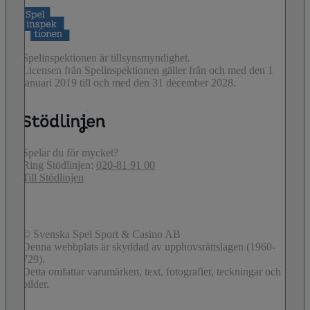
Spelinspektionen är tillsynsmyndighet.
Licensen från Spelinspektionen gäller från och med den 1
januari 2019 till och med den 31 december 2028.
Spelar du för mycket?
Ring Stödlinjen:
020-81 91 00
Till Stödlinjen
© Svenska Spel Sport & Casino AB
Denna webbplats är skyddad av upphovsrättslagen (1960-
729).
Detta omfattar varumärken, text, fotografier, teckningar och
bilder.