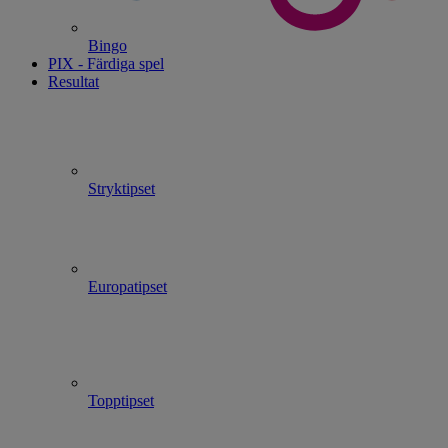
Bingo
PIX - Färdiga spel
Resultat
Stryktipset
Europatipset
Topptipset