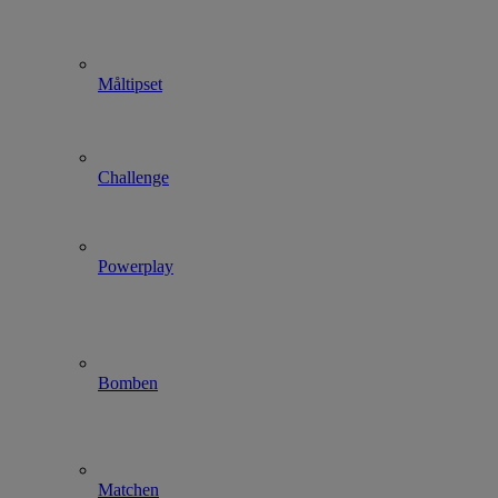
Måltipset
Challenge
Powerplay
Bomben
Matchen