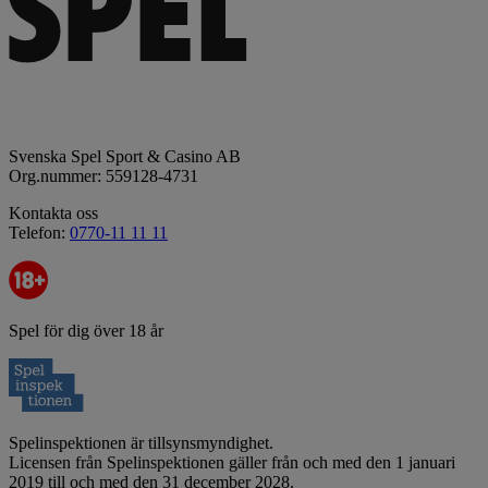
Svenska Spel Sport & Casino AB
Org.nummer: 559128-4731
Kontakta oss
Telefon:
0770-11 11 11
Spel för dig över 18 år
Spelinspektionen är tillsynsmyndighet.
Licensen från Spelinspektionen gäller från och med den 1 januari
2019 till och med den 31 december 2028.