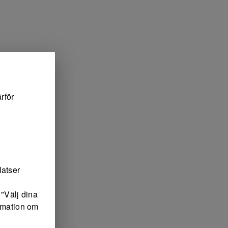
rför
latser
"Välj dina
ormation om