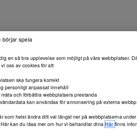
Hoppa till innehåll
 börjar spela
e dig en så bra upplevelse som möjligt på våra webbplatser. Dä
vi oss av cookies för att
latsen ska fungera korrekt
ig personligt anpassat innehåll
 mäta och förbättra webbplatsers prestanda
nvändardata kan användas för annonsering på externa webbp
r som helst ändra ditt val längst ner på webbplatserna under 
 Här kan du läsa mer om hur vi behandlar dina
Här
finns inf