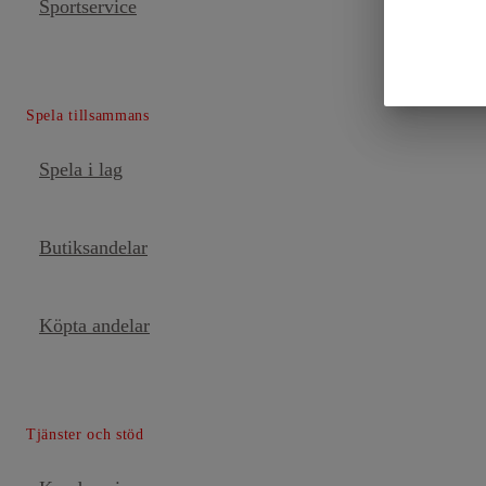
Sportservice
Spela tillsammans
Spela i lag
Butiksandelar
Köpta andelar
Tjänster och stöd