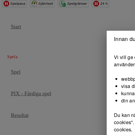
Start
Innan du
Vi vill g
Spela
använder 
Spel
webbp
visa d
kunna
PIX - Färdiga spel
din a
Du kan nä
Resultat
cookies".
cookies.