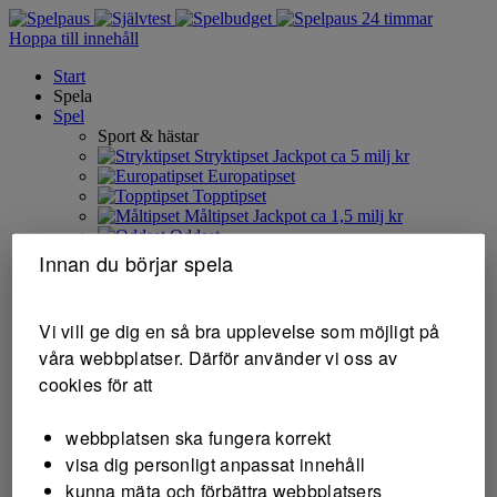
Hoppa till innehåll
Start
Spela
Spel
Sport & hästar
Stryktipset
Jackpot ca 5 milj kr
Europatipset
Topptipset
Måltipset
Jackpot ca 1,5 milj kr
Oddset
Challenge
Innan du börjar spela
Powerplay
Bomben
Matchen
Vi vill ge dig en så bra upplevelse som möjligt på
Casino, poker & bingo
våra webbplatser. Därför använder vi oss av
Casino
Live Casino
cookies för att
Poker
Bingo
webbplatsen ska fungera korrekt
PIX - Färdiga spel
Resultat
visa dig personligt anpassat innehåll
Stryktipset
kunna mäta och förbättra webbplatsers
Europatipset