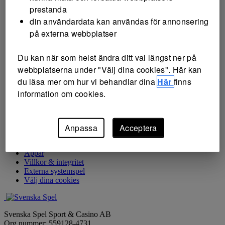
prestanda
Topptipset
Måltipset
din användardata kan användas för annonsering
Challenge
på externa webbplatser
Powerplay
Bomben
Matchen
Du kan när som helst ändra ditt val längst ner på
Sportservice
webbplatserna under "Välj dina cookies". Här kan
Spela tillsammans
du läsa mer om hur vi behandlar dina
Här
finns
Spela i lag
Butiksandelar
information om cookies.
Köpta andelar
Tjänster och stöd
Kundservice
Vår spelkoll
Anpassa
Acceptera
Gräsroten
Mer
Appar
Villkor & integritet
Externa systemspel
Välj dina cookies
Svenska Spel Sport & Casino AB
Org.nummer: 559128-4731