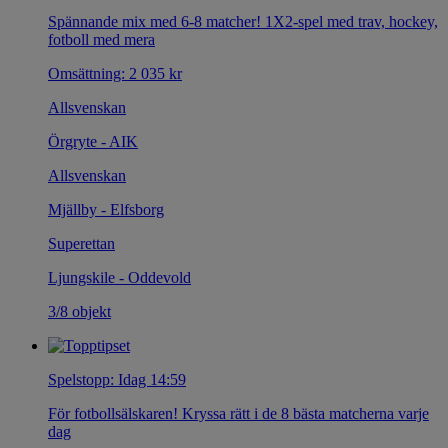
Spännande mix med 6-8 matcher! 1X2-spel med trav, hockey,
fotboll med mera
Omsättning: 2 035 kr
Allsvenskan
Örgryte - AIK
Allsvenskan
Mjällby - Elfsborg
Superettan
Ljungskile - Oddevold
3/8 objekt
Spelstopp: Idag 14:59
För fotbollsälskaren! Kryssa rätt i de 8 bästa matcherna varje
dag