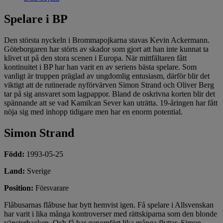
Spelare i BP
Den största nyckeln i Brommapojkarna stavas Kevin Ackermann.
Göteborgaren har störts av skador som gjort att han inte kunnat ta
klivet ut på den stora scenen i Europa. När mittfältaren fått
kontinuitet i BP har han varit en av seriens bästa spelare. Som
vanligt är truppen präglad av ungdomlig entusiasm, därför blir det
viktigt att de rutinerade nyförvärven Simon Strand och Oliver Berg
tar på sig ansvaret som lagpappor. Bland de oskrivna korten blir det
spännande att se vad Kamilcan Sever kan uträtta. 19-åringen har fått
nöja sig med inhopp tidigare men har en enorm potential.
Simon Strand
Född:
1993-05-25
Land:
Sverige
Position:
Försvarare
Flåbusarnas flåbuse har bytt hemvist igen. Få spelare i Allsvenskan
har varit i lika många kontroverser med rättskiparna som den blonde
vänsterbacken. Och få har genomfört lika många flyttar. Simon