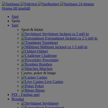
Hoppa till innehåll
Start
Spela
Spel
Sport & hästar
Stryktipset
Jackpot ca 5 milj kr
Europatipset
Jackpot ca 2,5 milj kr
Topptipset
Måltipset
Jackpot ca 1,5 milj kr
Oddset
Challenge
Powerplay
Bomben
Matchen
Casino, poker & bingo
Casino
Live Casino
Poker
Bingo
PIX - Färdiga spel
Resultat
Stryktipset
Europatipset