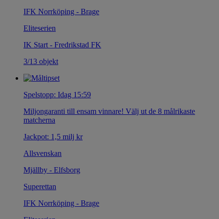
IFK Norrköping - Brage
Eliteserien
IK Start - Fredrikstad FK
3/13 objekt
Spelstopp: Idag 15:59
Miljongaranti till ensam vinnare! Välj ut de 8 målrikaste
matcherna
Jackpot: 1,5 milj kr
Allsvenskan
Mjällby - Elfsborg
Superettan
IFK Norrköping - Brage