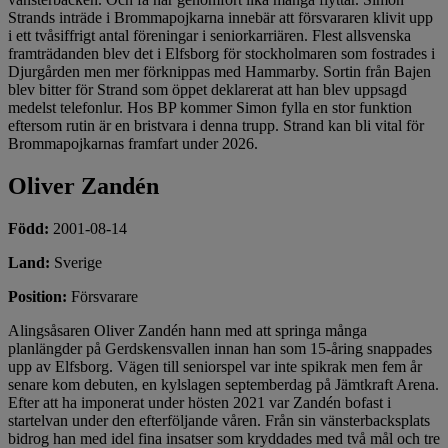
Strands inträde i Brommapojkarna innebär att försvararen klivit upp
i ett tvåsiffrigt antal föreningar i seniorkarriären. Flest allsvenska
framträdanden blev det i Elfsborg för stockholmaren som fostrades i
Djurgården men mer förknippas med Hammarby. Sortin från Bajen
blev bitter för Strand som öppet deklarerat att han blev uppsagd
medelst telefonlur. Hos BP kommer Simon fylla en stor funktion
eftersom rutin är en bristvara i denna trupp. Strand kan bli vital för
Brommapojkarnas framfart under 2026.
Oliver Zandén
Född:
2001-08-14
Land:
Sverige
Position:
Försvarare
Alingsåsaren Oliver Zandén hann med att springa många
planlängder på Gerdskensvallen innan han som 15-åring snappades
upp av Elfsborg. Vägen till seniorspel var inte spikrak men fem år
senare kom debuten, en kylslagen septemberdag på Jämtkraft Arena.
Efter att ha imponerat under hösten 2021 var Zandén bofast i
startelvan under den efterföljande våren. Från sin vänsterbacksplats
bidrog han med idel fina insatser som kryddades med två mål och tre