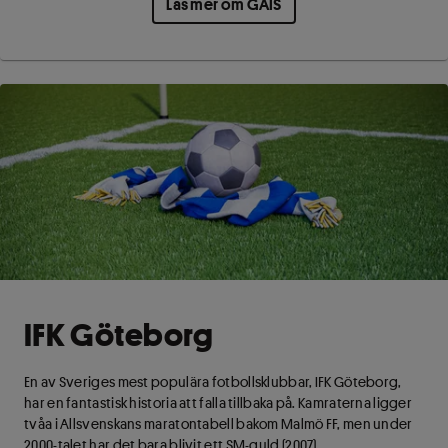
Läs mer om GAIS
IFK Göteborg
En av Sveriges mest populära fotbollsklubbar, IFK Göteborg,
har en fantastisk historia att falla tillbaka på. Kamraterna ligger
tvåa i Allsvenskans maratontabell bakom Malmö FF, men under
2000-talet har det bara blivit ett SM-guld (2007).