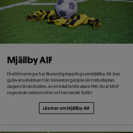
Mjällby AIF
Få elitföreningar har lika lantlig koppling som Mjällby AIF. Den
gulsvarta klubben från Sölvesborg köpte sin fotbollsplan,
dagens Strandvallen, av en lokal lantbrukare 1941. Nu är MAIF
regerande mästare efter ett fantastiskt fjolår!
Läs mer om Mjällby AIF