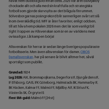
håvat hem dubbla guld innan dess. 2025 var året då Mjällby
chockade allt och alla med sin kraftfulla och strategiska
fotboll som gjorde slarvsylta av det blågula finrummet.
Sölvesborgarnas poängrekord blir sannerligen svårt att slå
inom överskådlig tid. MFF är åter favoriter, enligt oddsen,
till att håva hem pokalen 2026 men det lär som vanligt bli
tight i toppen av Allsvenskan som är en av världens mest
ovissa ligor. Låt kampen börja!
Allsvenskan för herrar är sedan länge Sveriges populäraste
fotbollsserie. Men även allsvenskan för damer,
OBOS
Damallsvenskan,
har på senare år blivit alltmer het, såväl
sportsligt som publikt.
Grundad:
1924
Lag 2026:
AIK, Brommapojkarna, Degerfors IF, Djurgårdens IF,
IF Elfsborg, GAIS, IFK Göteborg, Halmstads BK, Hammarby IF,
BK Häcken, Kalmar FF, Malmö FF, Mjällby AIF, IK Sirius FK,
Västerås SK, Örgryte IS
Flest SM-guld:
Malmö FF (24 st)