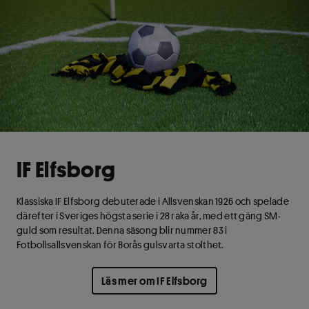
IF Elfsborg
Klassiska IF Elfsborg debuterade i Allsvenskan 1926 och spelade
därefter i Sveriges högsta serie i 28 raka år, med ett gäng SM-
guld som resultat. Denna säsong blir nummer 83 i
Fotbollsallsvenskan för Borås gulsvarta stolthet.
Läs mer om IF Elfsborg