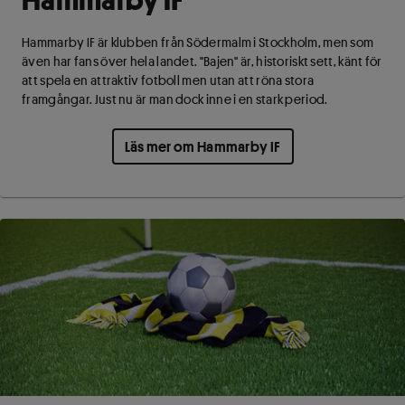
Hammarby IF är klubben från Södermalm i Stockholm, men som
även har fans över hela landet. "Bajen" är, historiskt sett, känt för
att spela en attraktiv fotboll men utan att röna stora
framgångar. Just nu är man dock inne i en stark period.
Läs mer om Hammarby IF