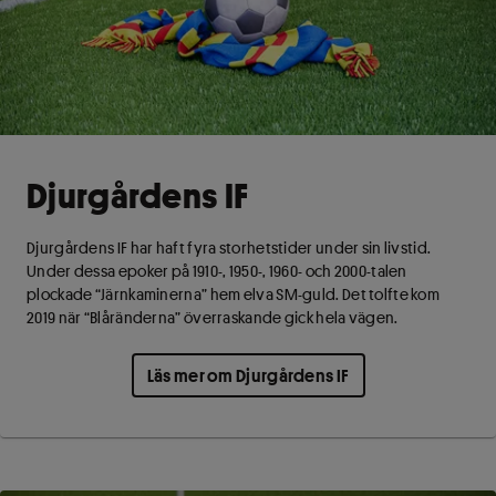
Djurgårdens IF
Djurgårdens IF har haft fyra storhetstider under sin livstid.
Under dessa epoker på 1910-, 1950-, 1960- och 2000-talen
plockade “Järnkaminerna” hem elva SM-guld. Det tolfte kom
2019 när “Blåränderna” överraskande gick hela vägen.
Läs mer om Djurgårdens IF