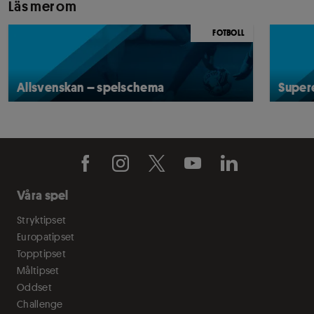
Läs mer om
FOTBOLL
Allsvenskan – spelschema
Super
Våra spel
Stryktipset
Europatipset
Topptipset
Måltipset
Oddset
Challenge