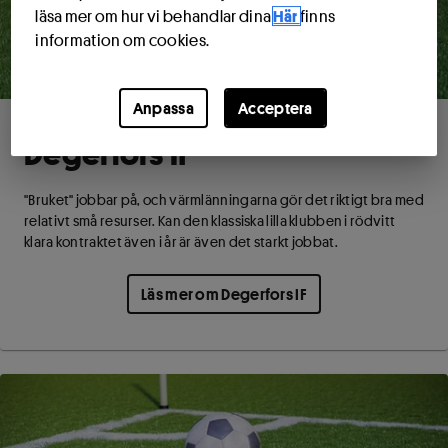
läsa mer om hur vi behandlar dina
Här
finns
information om cookies.
Anpassa
Acceptera
Degerfors IF
"Bruket" jobbar på, och värmlänningarna gör det riktigt bra med
relativt små resurser. Kan den klassiska lilla klubben i rödvitt
klara kontraktet även i år är även det starkt jobbat.
Läs mer om Degerfors IF