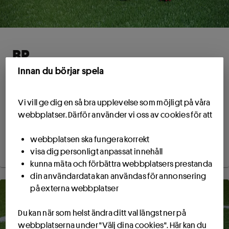
BP
Innan du börjar spela
Sveriges främsta plantskola inom fotboll, IF Brommapojkarna,
har under 2000-talet börjat etablera sig även på seniornivå.
Årets säsong blir den tionde i Allsvenskan för klubben som
Vi vill ge dig en så bra upplevelse som möjligt på våra
fostrat mängder av svenska stjärnspelare.
webbplatser. Därför använder vi oss av cookies för att
Läs mer om BP
webbplatsen ska fungera korrekt
visa dig personligt anpassat innehåll
kunna mäta och förbättra webbplatsers prestanda
din användardata kan användas för annonsering
på externa webbplatser
Du kan när som helst ändra ditt val längst ner på
webbplatserna under "Välj dina cookies". Här kan du