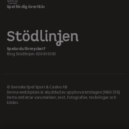
Spel för dig över 18 år
Spelar du för mycket?
Ring Stödlinjen:
020-81 91 00
© Svenska Spel Sport & Casino AB
Denna webbplats är skyddad av upphovsrättslagen (1960-729).
Detta omfattar varumärken, text, fotografier, teckningar och
bilder.