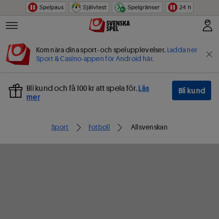
Hoppa till innehåll
Kom nära dina sport- och spelupplevelser.
Ladda ner
Sport & Casino-appen för Android här.
Bli kund och få 100 kr att spela för.
Läs
Bli kund
mer
Sport
Fotboll
Allsvenskan