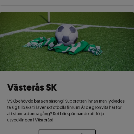
Västerås SK
VSK behövde bara en säsong i Superettan innan man lyckades
ta sig tillbaka till svensk fotbolls finrum! Är de grönvita här för
att stanna denna gång? Det blir spännande att följa
utvecklingen i Västerås!