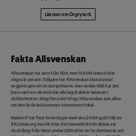
Läs mer om Örgryte IS
Fakta Allsvenskan
Allsvenskan har anor från 1924, men fick SM-status först
några år senare. Tidigare har Allsvenskan bland annat
avgjorts genom en slutspelserie, men sedan 1993 har det
bara varit en rak serie där alla lag drabbar samman i
dubbelmöten. Idag finns det 16 lag i Allsvenskan som slåss
om den åtråvärda Lennart Johanssons Pokal.
Malmö FF har flest inristningar med sina 24 SM-guld följt av
IFK Göteborg med 18 titlar. De himmelsblå från Skåne var
dock långt från täten under 2025 efter att ha dominerat och