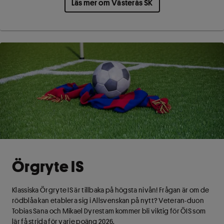
Läs mer om Västerås SK
Örgryte IS
Klassiska Örgryte IS är tillbaka på högsta nivån! Frågan är om de
rödblåa kan etablera sig i Allsvenskan på nytt? Veteran-duon
Tobias Sana och Mikael Dyrestam kommer bli viktig för ÖIS som
lär få strida för varje poäng 2026.