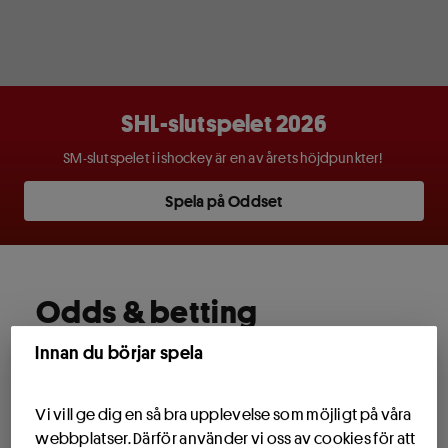
SHL-slutspelet 2026
SM-slutspelet i ishockey är en av årets höjdpunkter! 
Spela på Oddset
Odds & betting
Innan du börjar spela
För många hockeyälskare är SHL-slutspelet årets höjdpunkt.
Vår högstaliga tillhör de allra bästa i världen, och till
slutspelet går de tio bäst placerade lagen. Lag 1-6 går direkt
Vi vill ge dig en så bra upplevelse som möjligt på våra
till kvartsfinal, medan lag 7-10 spelar åttondelsfinaler.
webbplatser. Därför använder vi oss av cookies för att