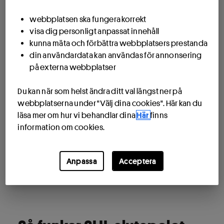
Svenska Spel Sport & Casino erbjuder givetvis olika typer
av spel på SHL:s slutspel. Det kommer att finnas betting att
webbplatsen ska fungera korrekt
syna på Oddset och Matchen liksom spel på Powerplay och
visa dig personligt anpassat innehåll
Challenge.
kunna mäta och förbättra webbplatsers prestanda
din användardata kan användas för annonsering
På Oddset finns det vinnarspel på plats under hela
på externa webbplatser
säsongen. SHL-slutspelet brukar ofta anses vara ovisst och
svårtippat på förhand med många lag som potentiellt kan
Du kan när som helst ändra ditt val längst ner på
utmana om guldet.
webbplatserna under "Välj dina cookies". Här kan du
Samtliga slutspelsmatcher sänds av TV4, varav ett gäng
läsa mer om hur vi behandlar dina
Här
finns
matcher på huvudkanalen.
information om cookies.
Spelschema, SHL-slutspelet
Anpassa
Acceptera
Spela på SHL på Oddset