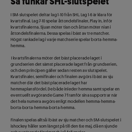
Så funkar SHL-slutspelet
I SM-slutspelet deltar lag 1-10 från SHL. Lag 1-6 är klara för
kvartsfinal. Lag 7-10 spelar åttondelsfinaler, Play In, inför
kvartsfinalerna. Sjuan möter tian och åttan möter nian i
åttondelsfinalerna. Dessa spelas i bäst av tre matcher.
Högst rankade lag i varje matchserie spelar borta-hemma-
hemma.
I kvartsfinalerna möter det bäst placerade laget i
grundserien det sämst placerade laget från grundserien,
och den principen gäller sedan resten av slutspelet.
Kvartsfinaler, semifinaler och finalen avgörs i bäst av sju
matcher där det bäst placerade laget har
hemmaplansfördel. De både inleder hemma samt spelar en
eventuellt avgörande Game 7 framför sina supportrar när
det hela numera avgörs enligt modellen hemma-hemma-
borta-borta-hemma-borta-hemma.
Finalen spelas alltså i bäst av sju matcher och SM-slutspelet i
ishockey håller som längst på till den 6:e maj, då en sjunde