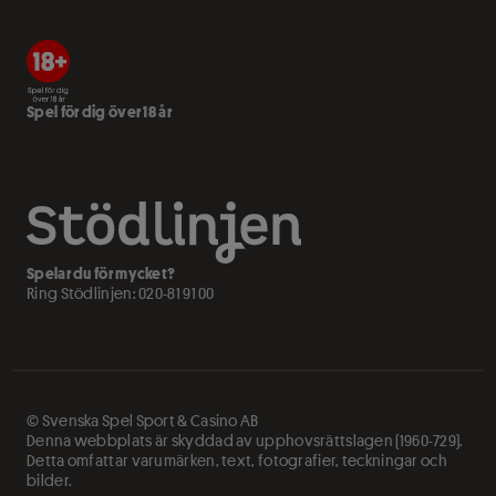
Spel för dig över 18 år
Spelar du för mycket?
Ring Stödlinjen:
020-81 91 00
© Svenska Spel Sport & Casino AB
Denna webbplats är skyddad av upphovsrättslagen (1960-729).
Detta omfattar varumärken, text, fotografier, teckningar och
bilder.