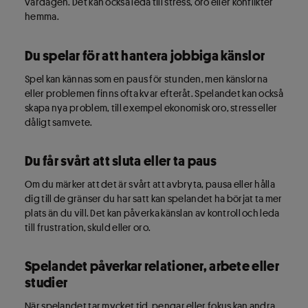
vardagen. Det kan också leda till stress, oro eller konflikter
hemma.​​
Du spelar för att hantera jobbiga känslor​
Spel kan kännas som en paus för stunden, men känslorna
eller problemen finns ofta kvar efteråt. Spelandet kan också
skapa nya problem, till exempel ekonomisk oro, stress eller
dåligt samvete.​
Du får svårt att sluta eller ta paus​
Om du märker att det är svårt att avbryta, pausa eller hålla
dig till de gränser du har satt kan spelandet ha börjat ta mer
plats än du vill. Det kan påverka känslan av kontroll och leda
till frustration, skuld eller oro.​
Spelandet påverkar relationer, arbete eller
studier​
När spelandet tar mycket tid, pengar eller fokus kan andra