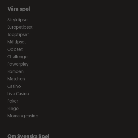
Våra spel
Stryktipset
Europatipset
Topptipset
Måltipset
Oddset
Challenge
Powerplay
Bomben
Matchen
Casino
Live Casino
Poker
Bingo
Momang casino
Om Svenska Spel