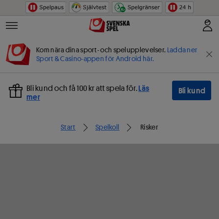
Hoppa till innehåll
Kom nära dina sport- och spelupplevelser.
Ladda ner
Sport & Casino-appen för Android här.
Bli kund och få 100 kr att spela för.
Läs
Bli kund
mer
Start
Spelkoll
Risker