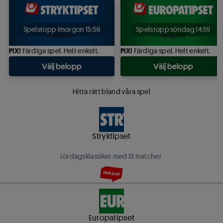
Föregående
Nästa
Spelstopp imorgon 15:59
Spelstopp söndag 14:59
Jackpot!
Jackpot!
PIX!
Färdiga spel.
Helt enkelt.
PIX!
Färdiga spel.
Helt enkelt.
Välj belopp
Välj belopp
Hitta rätt bland våra spel
Stryktipset,
Lördagsklassiker
med
Stryktipset
13
matcher.
Jackpot!
Lördagsklassiker med 13 matcher
Jackpot!
Europatipset,
Hittar
du
Europatipset
13