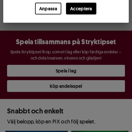
Anpassa
Acceptera
Spela tillsammans på Stryktipset
Spela Stryktipset ihop, som ett lag eller köp färdiga andelar – 
och dela insatsen, vinsten och glädjen!
Spela i lag
Köp andelsspel
Snabbt och enkelt
Välj belopp, köp en PIX och följ spelet.